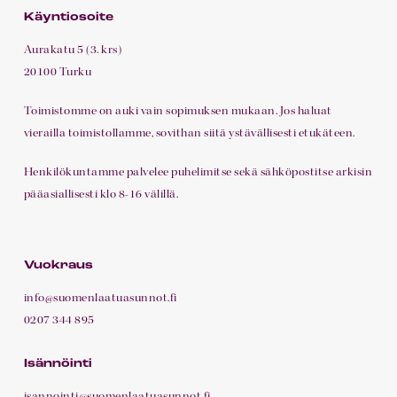
Käyntiosoite
Aurakatu 5 (3. krs)
20100 Turku
Toimistomme on auki vain sopimuksen mukaan. Jos haluat
vierailla toimistollamme, sovithan siitä ystävällisesti etukäteen.
Henkilökuntamme palvelee puhelimitse sekä sähköpostitse arkisin
pääasiallisesti klo 8-16 välillä.
Vuokraus
info@suomenlaatuasunnot.fi
0207 344 895
Isännöinti
isannointi@suomenlaatuasunnot.fi