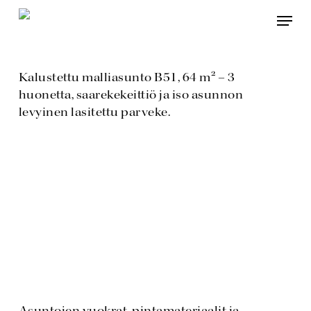
Skip
Menu
to
main
content
Kalustettu malliasunto B51, 64 m² – 3
huonetta, saarekekeittiö ja iso asunnon
levyinen lasitettu parveke.