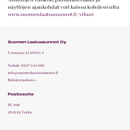
Asuntojen vuokrat, pintamateriaalit ja
näyttöjen ajankohdat voit katsoa kohdesivulta
www.suomenlaatuasunnot.fi/vihuri
Suomen Laatuasunnot Oy
Y-tunnus: 2135943-4
Vaihde
0207 344 890
info@suomenlaatuasunnot.fi
Rekisteriseloste »
Postiosoite
PL 908
201010 Turku