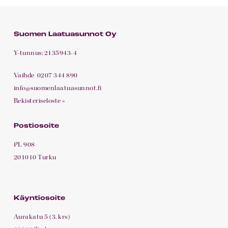
Suomen Laatuasunnot Oy
Y-tunnus: 2135943-4
Vaihde
0207 344 890
info@suomenlaatuasunnot.fi
Rekisteriseloste »
Postiosoite
PL 908
201010 Turku
Käyntiosoite
Aurakatu 5 (3. krs)