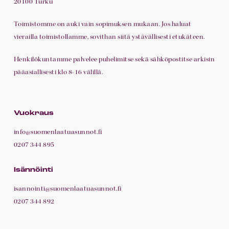
20100 Turku
Toimistomme on auki vain sopimuksen mukaan. Jos haluat
vierailla toimistollamme, sovithan siitä ystävällisesti etukäteen.
Henkilökuntamme palvelee puhelimitse sekä sähköpostitse arkisin
pääasiallisesti klo 8-16 välillä.
Vuokraus
info@suomenlaatuasunnot.fi
0207 344 895
Isännöinti
isannointi@suomenlaatuasunnot.fi
0207 344 892