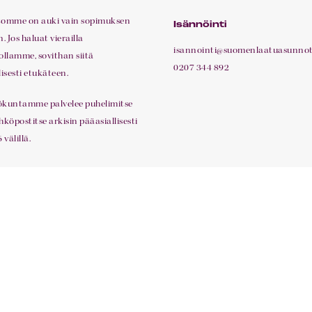
tomme on auki vain sopimuksen
Isännöinti
 Jos haluat vierailla
isannointi@suomenlaatuasunnot.
ollamme, sovithan siitä
0207 344 892
lisesti etukäteen.
ökuntamme palvelee puhelimitse
hköpostitse arkisin pääasiallisesti
 välillä.