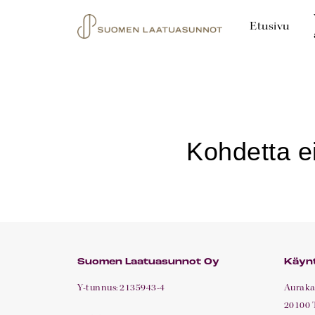
Skip
to
Etusivu
main
content
Suomen Laatuasunnot Oy
Käynt
Y-tunnus: 2135943-4
Aurakat
20100 