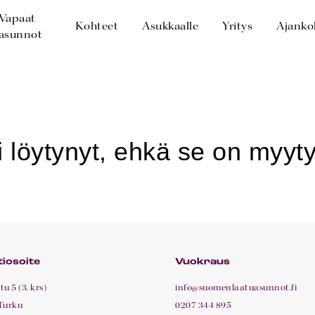
Vapaat
Kohteet
Asukkaalle
Yritys
Ajanko
asunnot
iosoite
Vuokraus
u 5 (3. krs)
info@suomenlaatuasunnot.fi
Turku
0207 344 895