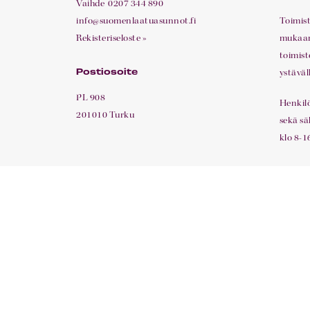
Vaihde
0207 344 890
info@suomenlaatuasunnot.fi
Toimis
Rekisteriseloste »
mukaan.
toimist
ystäväl
Postiosoite
PL 908
Henkil
201010 Turku
sekä sä
klo 8-16