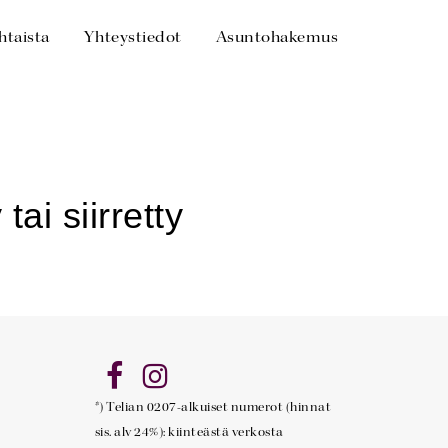
htaista
Yhteystiedot
Asuntohakemus
*) Telian 0207-alkuiset numerot (hinnat
sis. alv 24%): kiinteästä verkosta