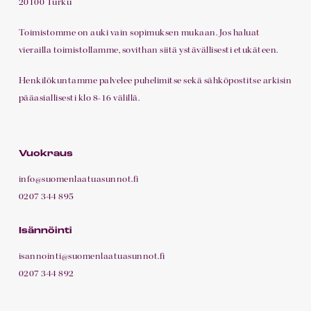
20100 Turku
Toimistomme on auki vain sopimuksen mukaan. Jos haluat
vierailla toimistollamme, sovithan siitä ystävällisesti etukäteen.
Henkilökuntamme palvelee puhelimitse sekä sähköpostitse arkisin
pääasiallisesti klo 8-16 välillä.
Vuokraus
info@suomenlaatuasunnot.fi
0207 344 895
Isännöinti
isannointi@suomenlaatuasunnot.fi
0207 344 892