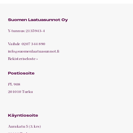
Suomen Laatuasunnot Oy
Y-tunnus: 2135943-4
Vaihde
0207 344 890
info@suomenlaatuasunnot.fi
Rekisteriseloste »
Postiosoite
PL 908
201010 Turku
Käyntiosoite
Aurakatu 5 (3. krs)