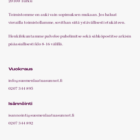
20100 Turku
Toimistomme on auki vain sopimuksen mukaan. Jos haluat
vierailla toimistollamme, sovithan siitä ystävällisesti etukäteen.
Henkilökuntamme palvelee puhelimitse sekä sähköpostitse arkisin
pääasiallisesti klo 8-16 välillä.
Vuokraus
info@suomenlaatuasunnot.fi
0207 344 895
Isännöinti
isannointi@suomenlaatuasunnot.fi
0207 344 892