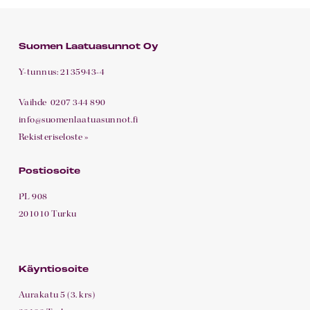
Suomen Laatuasunnot Oy
Y-tunnus: 2135943-4
Vaihde
0207 344 890
info@suomenlaatuasunnot.fi
Rekisteriseloste »
Postiosoite
PL 908
201010 Turku
Käyntiosoite
Aurakatu 5 (3. krs)