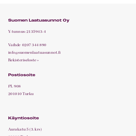
Suomen Laatuasunnot Oy
Y-tunnus: 2135943-4
Vaihde
0207 344 890
info@suomenlaatuasunnot.fi
Rekisteriseloste »
Postiosoite
PL 908
201010 Turku
Käyntiosoite
Aurakatu 5 (3. krs)