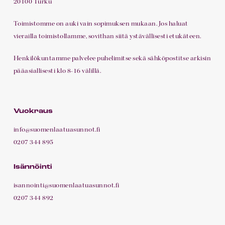
20100 Turku
Toimistomme on auki vain sopimuksen mukaan. Jos haluat
vierailla toimistollamme, sovithan siitä ystävällisesti etukäteen.
Henkilökuntamme palvelee puhelimitse sekä sähköpostitse arkisin
pääasiallisesti klo 8-16 välillä.
Vuokraus
info@suomenlaatuasunnot.fi
0207 344 895
Isännöinti
isannointi@suomenlaatuasunnot.fi
0207 344 892