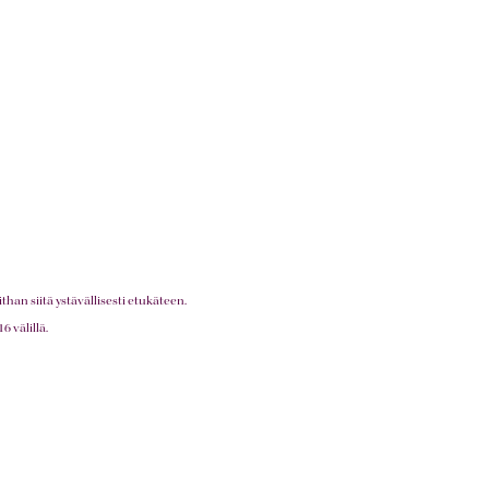
an siitä ystävällisesti etukäteen.
 välillä.