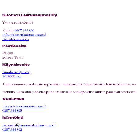
Suomen Laatuasunnot Oy
Y-tunnus: 2135943-4
Vaihde
0207 344 890
info@suomenlaatuasunnot.fi
Rekisteriseloste »
Postiosoite
PL 908
201010 Turku
Käyntiosoite
Aurakatu 5 (3. krs)
20100 Turku
Toimistomme on auki vain sopimuksen mukaan. Jos haluat vierailla toimistollamme, sovith
Henkilökuntamme palvelee puhelimitse sekä sähköpostitse arkisin pääasiallisesti klo 8-16
Vuokraus
info@suomenlaatuasunnot.fi
0207 344 895
Isännöinti
isannointi@suomenlaatuasunnot.fi
0207 344 892