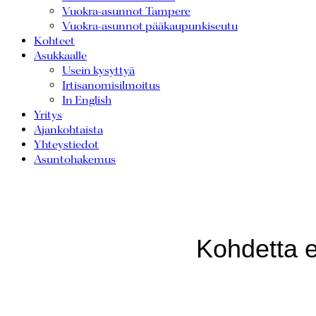
Vuokra-asunnot Tampere
Vuokra-asunnot pääkaupunkiseutu
Kohteet
Asukkaalle
Usein kysyttyä
Irtisanomisilmoitus
In English
Yritys
Ajankohtaista
Yhteystiedot
Asuntohakemus