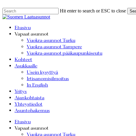
Skip
Hit enter to search or ESC to close
Sea
to
Close
Search
main
Menu
Etusivu
content
Vapaat asunnot
Vuokra-asunnot Turku
Vuokra-asunnot Tampere
Vuokra-asunnot pääkaupunkiseutu
Kohteet
Asukkaalle
Usein kysyttyä
Irtisanomisilmoitus
In English
Yritys
Ajankohtaista
Yhteystiedot
Asuntohakemus
Etusivu
Vapaat asunnot
Vuokra-asunnot Turku