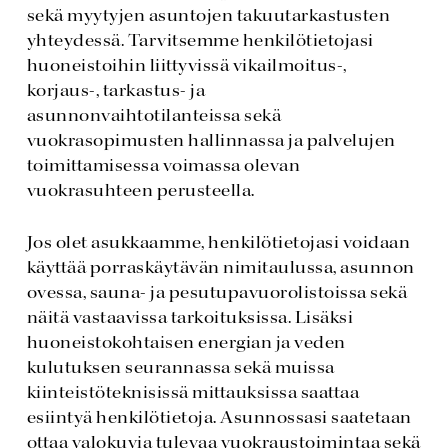
sekä myytyjen asuntojen takuutarkastusten
yhteydessä. Tarvitsemme henkilötietojasi
huoneistoihin liittyvissä vikailmoitus-,
korjaus-, tarkastus- ja
asunnonvaihtotilanteissa sekä
vuokrasopimusten hallinnassa ja palvelujen
toimittamisessa voimassa olevan
vuokrasuhteen perusteella.
Jos olet asukkaamme, henkilötietojasi voidaan
käyttää porraskäytävän nimitaulussa, asunnon
ovessa, sauna- ja pesutupavuorolistoissa sekä
näitä vastaavissa tarkoituksissa. Lisäksi
huoneistokohtaisen energian ja veden
kulutuksen seurannassa sekä muissa
kiinteistöteknisissä mittauksissa saattaa
esiintyä henkilötietoja. Asunnossasi saatetaan
ottaa valokuvia tulevaa vuokraustoimintaa sekä