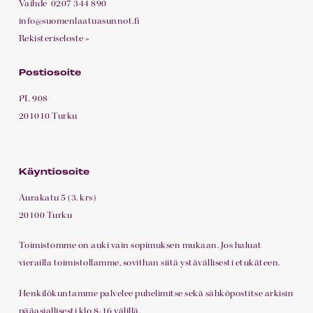
Vaihde
0207 344 890
info@suomenlaatuasunnot.fi
Rekisteriseloste »
Postiosoite
PL 908
201010 Turku
Käyntiosoite
Aurakatu 5 (3. krs)
20100 Turku
Toimistomme on auki vain sopimuksen mukaan. Jos haluat
vierailla toimistollamme, sovithan siitä ystävällisesti etukäteen.
Henkilökuntamme palvelee puhelimitse sekä sähköpostitse arkisin
pääasiallisesti klo 8-16 välillä.