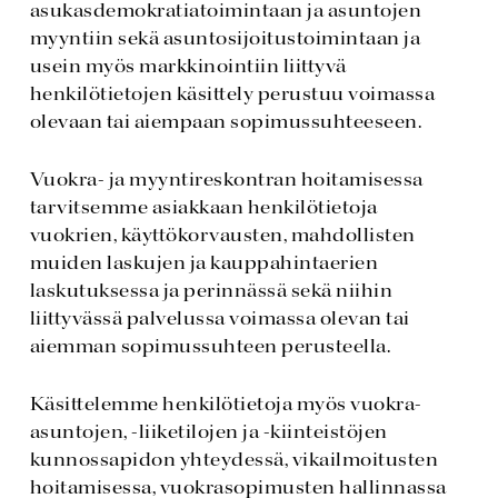
asukasdemokratiatoimintaan ja asuntojen
myyntiin sekä asuntosijoitustoimintaan ja
usein myös markkinointiin liittyvä
henkilötietojen käsittely perustuu voimassa
olevaan tai aiempaan sopimussuhteeseen.
Vuokra- ja myyntireskontran hoitamisessa
tarvitsemme asiakkaan henkilötietoja
vuokrien, käyttökorvausten, mahdollisten
muiden laskujen ja kauppahintaerien
laskutuksessa ja perinnässä sekä niihin
liittyvässä palvelussa voimassa olevan tai
aiemman sopimussuhteen perusteella.
Käsittelemme henkilötietoja myös vuokra-
asuntojen, -liiketilojen ja -kiinteistöjen
kunnossapidon yhteydessä, vikailmoitusten
hoitamisessa, vuokrasopimusten hallinnassa