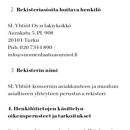
Rekisteriasioita hoitava henkilö
SL Yhtiöt Oy:n lakiyksikkö
Aurakatu 5, PL 908
20101 Turku
Puh. 020 7344 890 /
info@suomenlaatuasunnot.fi
Rekisterin nimi
SL Yhtiöt-konsernin asiakkuuteen ja muuhun
asialliseen yhteyteen perustuva rekisteri
4. Henkilötietojen käsittelyn
oikeusperusteet ja tarkoitukset