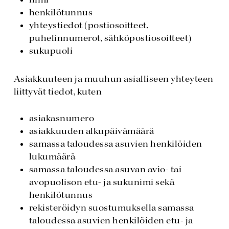
nimi
henkilötunnus
yhteystiedot (postiosoitteet,
puhelinnumerot, sähköpostiosoitteet)
sukupuoli
Asiakkuuteen ja muuhun asialliseen yhteyteen
liittyvät tiedot, kuten
asiakasnumero
asiakkuuden alkupäivämäärä
samassa taloudessa asuvien henkilöiden
lukumäärä
samassa taloudessa asuvan avio- tai
avopuolison etu- ja sukunimi sekä
henkilötunnus
rekisteröidyn suostumuksella samassa
taloudessa asuvien henkilöiden etu- ja