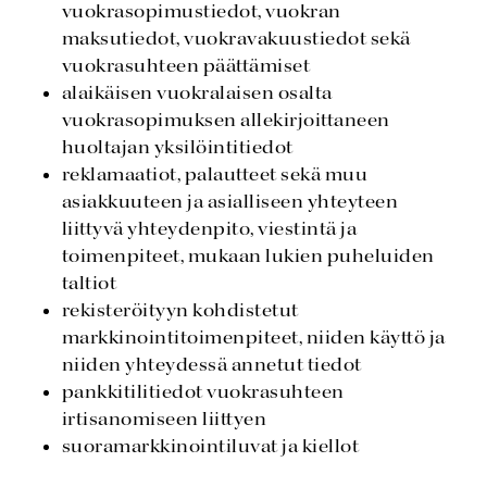
vuokrasopimustiedot, vuokran
maksutiedot, vuokravakuustiedot sekä
vuokrasuhteen päättämiset
alaikäisen vuokralaisen osalta
vuokrasopimuksen allekirjoittaneen
huoltajan yksilöintitiedot
reklamaatiot, palautteet sekä muu
asiakkuuteen ja asialliseen yhteyteen
liittyvä yhteydenpito, viestintä ja
toimenpiteet, mukaan lukien puheluiden
taltiot
rekisteröityyn kohdistetut
markkinointitoimenpiteet, niiden käyttö ja
niiden yhteydessä annetut tiedot
pankkitilitiedot vuokrasuhteen
irtisanomiseen liittyen
suoramarkkinointiluvat ja kiellot