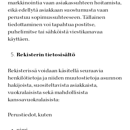
markkinointia vaan asiakassuhteen hoitamista,
eikä edellytä asiakkaan suostumusta vaan
perustuu sopimussuhteeseen. Tällainen
tiedottaminen voi tapahtua postitse,
puhelimitse tai sähköistä viestikanavaa
käyttäen.
Rekisterin tietosisältö
Rekisterissä voidaan käsitellä seuraavia
henkilötietoja ja niiden muutostietoja asunnon
hakijoista, suositeltavista asiakkaista,
vuokralaisista sekä mahdollisista
kanssavuokralaisista:
Perustiedot, kuten