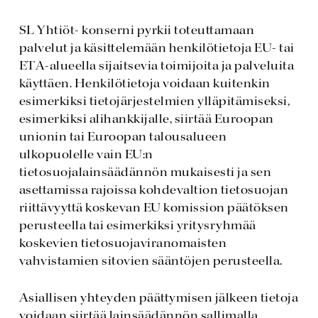
SL Yhtiöt- konserni pyrkii toteuttamaan
palvelut ja käsittelemään henkilötietoja EU- tai
ETA-alueella sijaitsevia toimijoita ja palveluita
käyttäen. Henkilötietoja voidaan kuitenkin
esimerkiksi tietojärjestelmien ylläpitämiseksi,
esimerkiksi alihankkijalle, siirtää Euroopan
unionin tai Euroopan talousalueen
ulkopuolelle vain EU:n
tietosuojalainsäädännön mukaisesti ja sen
asettamissa rajoissa kohdevaltion tietosuojan
riittävyyttä koskevan EU komission päätöksen
perusteella tai esimerkiksi yritysryhmää
koskevien tietosuojaviranomaisten
vahvistamien sitovien sääntöjen perusteella.
Asiallisen yhteyden päättymisen jälkeen tietoja
voidaan siirtää lainsäädännön sallimalla