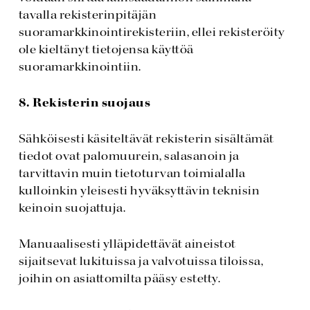
tavalla rekisterinpitäjän
suoramarkkinointirekisteriin, ellei rekisteröity
ole kieltänyt tietojensa käyttöä
suoramarkkinointiin.
8. Rekisterin suojaus
Sähköisesti käsiteltävät rekisterin sisältämät
tiedot ovat palomuurein, salasanoin ja
tarvittavin muin tietoturvan toimialalla
kulloinkin yleisesti hyväksyttävin teknisin
keinoin suojattuja.
Manuaalisesti ylläpidettävät aineistot
sijaitsevat lukituissa ja valvotuissa tiloissa,
joihin on asiattomilta pääsy estetty.