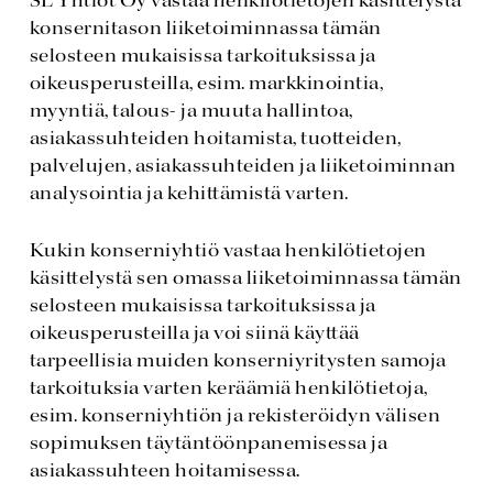
SL Yhtiöt Oy vastaa henkilötietojen käsittelystä
konsernitason liiketoiminnassa tämän
selosteen mukaisissa tarkoituksissa ja
oikeusperusteilla, esim. markkinointia,
myyntiä, talous- ja muuta hallintoa,
asiakassuhteiden hoitamista, tuotteiden,
palvelujen, asiakassuhteiden ja liiketoiminnan
analysointia ja kehittämistä varten.
Kukin konserniyhtiö vastaa henkilötietojen
käsittelystä sen omassa liiketoiminnassa tämän
selosteen mukaisissa tarkoituksissa ja
oikeusperusteilla ja voi siinä käyttää
tarpeellisia muiden konserniyritysten samoja
tarkoituksia varten keräämiä henkilötietoja,
esim. konserniyhtiön ja rekisteröidyn välisen
sopimuksen täytäntöönpanemisessa ja
asiakassuhteen hoitamisessa.