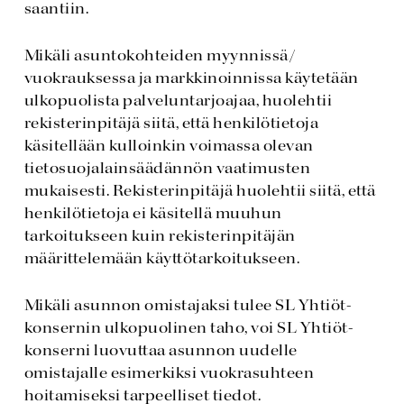
saantiin.
Mikäli asuntokohteiden myynnissä/
vuokrauksessa ja markkinoinnissa käytetään
ulkopuolista palveluntarjoajaa, huolehtii
rekisterinpitäjä siitä, että henkilötietoja
käsitellään kulloinkin voimassa olevan
tietosuojalainsäädännön vaatimusten
mukaisesti. Rekisterinpitäjä huolehtii siitä, että
henkilötietoja ei käsitellä muuhun
tarkoitukseen kuin rekisterinpitäjän
määrittelemään käyttötarkoitukseen.
Mikäli asunnon omistajaksi tulee SL Yhtiöt-
konsernin ulkopuolinen taho, voi SL Yhtiöt-
konserni luovuttaa asunnon uudelle
omistajalle esimerkiksi vuokrasuhteen
hoitamiseksi tarpeelliset tiedot.