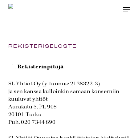
Skip
Menu
to
main
content
REKISTERISELOSTE
Rekisterinpitäjä
SL Yhtiöt Oy (y-tunnus: 2138322-3)
ja sen kanssa kulloinkin samaan konserniin
kuuluvat yhtiöt
Aurakatu 5, PL 908
20101 Turku
Puh. 020 7344 890