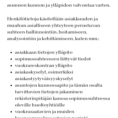
asunnon kunnon ja ylläpidon valvontaa varten.
Henkilötietoja käsitellään asiakkuuden ja
muuhun asialliseen yhteyteen perustuvan
suhteen hallinnointiin, hoitamiseen,
analysointiin ja kehittämiseen, kuten mm.:
asiakkaan tietojen ylläpito
sopimussuhteeseen liittyvät tiedot
vuokrareskontran ylläpito
asiakaskyselyt, esimerkiksi
asiakastyytyväisyyskyselyt
asuntojen kunnossapito ja tämän osalta
tarvittavien tietojen jakaminen
rekisterinpitäjän kanssa sopimussuhteessa
oleville huoltoyhtiöille
vuokrasaatavien ja muiden