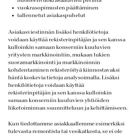
huoneenvuokrasaatavien perintä
vuokrasopimusten päättäminen
tallennetut asiakaspuhelut
Asiakasviestinnän lisäksi henkilötietoja
voidaan käyttää rekisterinpitäjän ja sen kanssa
kulloinkin samaan konserniin kuuluvien
yritysten markkinointiin, mukaan lukien
suoramarkkinointi ja markkinoinnin
kohdentaminen rekisteröityä kiinnostavaksi
häntä koskevia tietoja analysoimalla. Lisäksi
henkilötietoja voidaan käyttää
rekisterinpitäjän ja sen kanssa kulloinkin
samaan konserniin kuuluvien yhtiöiden
liiketoiminnan suunnitteluun ja kehittämiseen.
Kun tiedottamme asiakkaallemme esimerkiksi
tulevasta remontista tai vesikatkosta, se ei ole