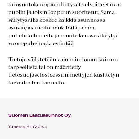
tai asuntokauppaan liittyvät velvoitteet ovat
puolin ja toisin loppuun suoritetut. Sama
säilytysaika koskee kaikkia asunnossa
asuvia/asuneita henkilöitä ja mm.
puhelutallenteita ja muuta kanssasi käytyä
vuoropuhelua/viestintää.
Tietoja säilytetään vain niin kauan kuin on
tarpeellista tai on määritetty
tietosuojaselosteessa nimettyjen käsittelyn
tarkoitusten kannalta.
Suomen Laatuasunnot Oy
Y-tunnus: 2135943-4