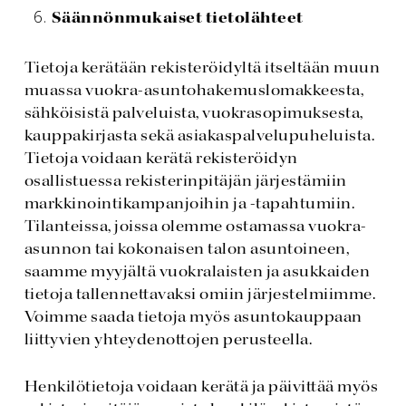
Säännönmukaiset tietolähteet
Tietoja kerätään rekisteröidyltä itseltään muun
muassa vuokra-asuntohakemuslomakkeesta,
sähköisistä palveluista, vuokrasopimuksesta,
kauppakirjasta sekä asiakaspalvelupuheluista.
Tietoja voidaan kerätä rekisteröidyn
osallistuessa rekisterinpitäjän järjestämiin
markkinointikampanjoihin ja -tapahtumiin.
Tilanteissa, joissa olemme ostamassa vuokra-
asunnon tai kokonaisen talon asuntoineen,
saamme myyjältä vuokralaisten ja asukkaiden
tietoja tallennettavaksi omiin järjestelmiimme.
Voimme saada tietoja myös asuntokauppaan
liittyvien yhteydenottojen perusteella.
Henkilötietoja voidaan kerätä ja päivittää myös