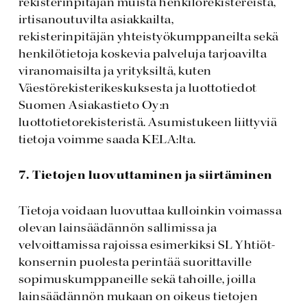
rekisterinpitäjän muista henkilörekistereistä,
irtisanoutuvilta asiakkailta,
rekisterinpitäjän yhteistyökumppaneilta sekä
henkilötietoja koskevia palveluja tarjoavilta
viranomaisilta ja yrityksiltä, kuten
Väestörekisterikeskuksesta ja luottotiedot
Suomen Asiakastieto Oy:n
luottotietorekisteristä. Asumistukeen liittyviä
tietoja voimme saada KELA:lta.
7. Tietojen luovuttaminen ja siirtäminen
Tietoja voidaan luovuttaa kulloinkin voimassa
olevan lainsäädännön sallimissa ja
velvoittamissa rajoissa esimerkiksi SL Yhtiöt-
konsernin puolesta perintää suorittaville
sopimuskumppaneille sekä tahoille, joilla
lainsäädännön mukaan on oikeus tietojen