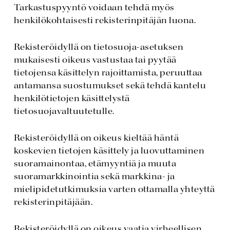
Tarkastuspyyntö voidaan tehdä myös
henkilökohtaisesti rekisterinpitäjän luona.
Rekisteröidyllä on tietosuoja-asetuksen
mukaisesti oikeus vastustaa tai pyytää
tietojensa käsittelyn rajoittamista, peruuttaa
antamansa suostumukset sekä tehdä kantelu
henkilötietojen käsittelystä
tietosuojavaltuutetulle.
Rekisteröidyllä on oikeus kieltää häntä
koskevien tietojen käsittely ja luovuttaminen
suoramainontaa, etämyyntiä ja muuta
suoramarkkinointia sekä markkina- ja
mielipidetutkimuksia varten ottamalla yhteyttä
rekisterinpitäjään.
Rekisteröidyllä on oikeus vaatia virheellisen