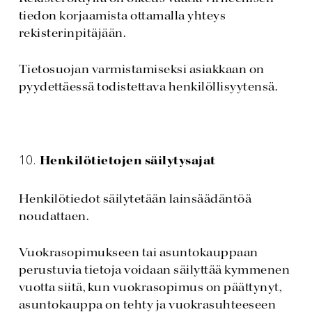
tiedon korjaamista ottamalla yhteys
rekisterinpitäjään.
Tietosuojan varmistamiseksi asiakkaan on
pyydettäessä todistettava henkilöllisyytensä.
Henkilötietojen säilytysajat
Henkilötiedot säilytetään lainsäädäntöä
noudattaen.
Vuokrasopimukseen tai asuntokauppaan
perustuvia tietoja voidaan säilyttää kymmenen
vuotta siitä, kun vuokrasopimus on päättynyt,
asuntokauppa on tehty ja vuokrasuhteeseen