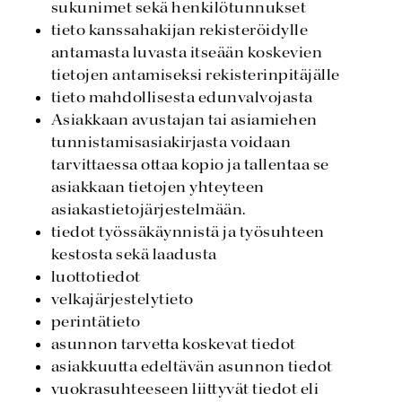
sukunimet sekä henkilötunnukset
tieto kanssahakijan rekisteröidylle
antamasta luvasta itseään koskevien
tietojen antamiseksi rekisterinpitäjälle
tieto mahdollisesta edunvalvojasta
Asiakkaan avustajan tai asiamiehen
tunnistamisasiakirjasta voidaan
tarvittaessa ottaa kopio ja tallentaa se
asiakkaan tietojen yhteyteen
asiakastietojärjestelmään.
tiedot työssäkäynnistä ja työsuhteen
kestosta sekä laadusta
luottotiedot
velkajärjestelytieto
perintätieto
asunnon tarvetta koskevat tiedot
asiakkuutta edeltävän asunnon tiedot
vuokrasuhteeseen liittyvät tiedot eli