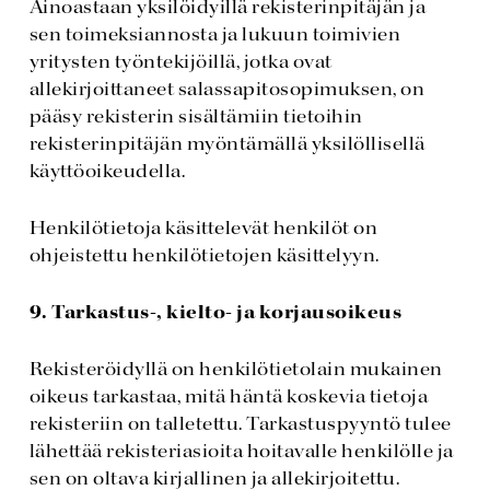
Ainoastaan yksilöidyillä rekisterinpitäjän ja
sen toimeksiannosta ja lukuun toimivien
yritysten työntekijöillä, jotka ovat
allekirjoittaneet salassapitosopimuksen, on
pääsy rekisterin sisältämiin tietoihin
rekisterinpitäjän myöntämällä yksilöllisellä
käyttöoikeudella.
Henkilötietoja käsittelevät henkilöt on
ohjeistettu henkilötietojen käsittelyyn.
9. Tarkastus-, kielto- ja korjausoikeus
Rekisteröidyllä on henkilötietolain mukainen
oikeus tarkastaa, mitä häntä koskevia tietoja
rekisteriin on talletettu. Tarkastuspyyntö tulee
lähettää rekisteriasioita hoitavalle henkilölle ja
sen on oltava kirjallinen ja allekirjoitettu.