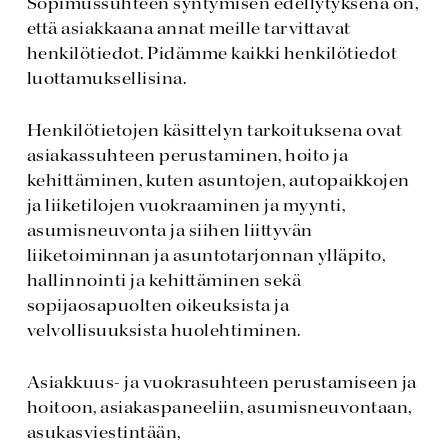
Sopimussuhteen syntymisen edellytyksenä on,
että asiakkaana annat meille tarvittavat
henkilötiedot. Pidämme kaikki henkilötiedot
luottamuksellisina.
Henkilötietojen käsittelyn tarkoituksena ovat
asiakassuhteen perustaminen, hoito ja
kehittäminen, kuten asuntojen, autopaikkojen
ja liiketilojen vuokraaminen ja myynti,
asumisneuvonta ja siihen liittyvän
liiketoiminnan ja asuntotarjonnan ylläpito,
hallinnointi ja kehittäminen sekä
sopijaosapuolten oikeuksista ja
velvollisuuksista huolehtiminen.
Asiakkuus- ja vuokrasuhteen perustamiseen ja
hoitoon, asiakaspaneeliin, asumisneuvontaan,
asukasviestintään,