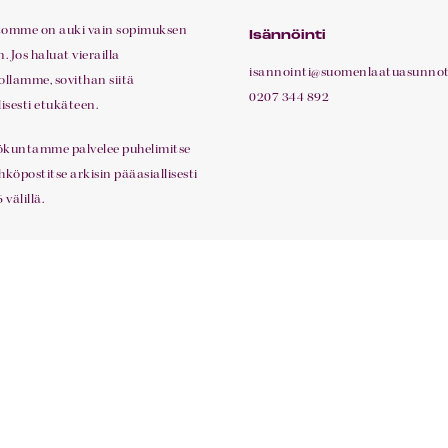
tomme on auki vain sopimuksen
Isännöinti
 Jos haluat vierailla
isannointi@suomenlaatuasunnot.
ollamme, sovithan siitä
0207 344 892
lisesti etukäteen.
ökuntamme palvelee puhelimitse
hköpostitse arkisin pääasiallisesti
 välillä.