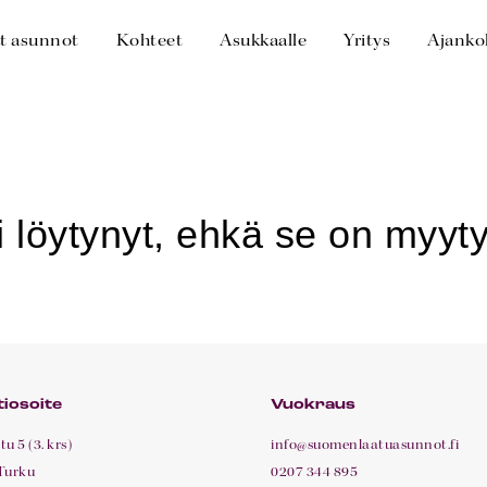
t asunnot
Kohteet
Asukkaalle
Yritys
Ajanko
iosoite
Vuokraus
u 5 (3. krs)
info@suomenlaatuasunnot.fi
Turku
0207 344 895