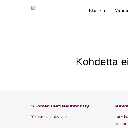
Skip
to
Etusivu
Vapaa
main
content
Suomen Laatuasunnot Oy
Käynt
Y-tunnus: 2135943-4
Aurakat
20100 