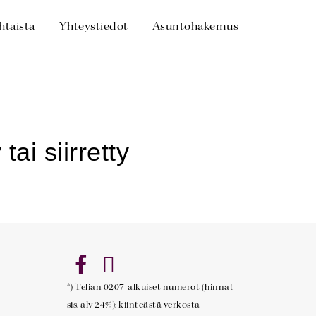
htaista
Yhteystiedot
Asuntohakemus
*) Telian 0207-alkuiset numerot (hinnat
sis. alv 24%): kiinteästä verkosta