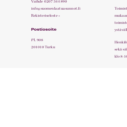
Vaihde
0207 344 890
info@suomenlaatuasunnot.fi
Toimis
Rekisteriseloste »
mukaan.
toimist
ystäväl
Postiosoite
PL 908
Henkil
201010 Turku
sekä sä
klo 8-16