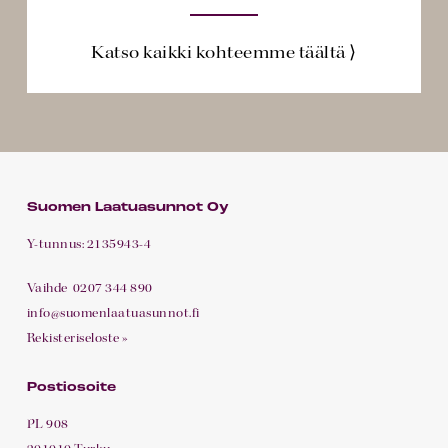
Katso kaikki kohteemme täältä ⟩
Suomen Laatuasunnot Oy
Y-tunnus: 2135943-4
Vaihde
0207 344 890
info@suomenlaatuasunnot.fi
Rekisteriseloste »
Postiosoite
PL 908