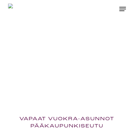
Skip
Menu
to
main
content
VAPAAT VUOKRA-ASUNNOT
PÄÄKAUPUNKISEUTU