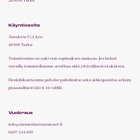
201010 Turku
Käyntiosoite
Aurakatu 5 (3. krs)
20100 Turku
Toimistomme on auki vain sopimuksen mukaan. Jos haluat
vierailla toimistollamme, sovithan siitä ystävällisesti etukäteen.
Henkilökuntamme palvelee puhelimitse sekä sähköpostitse arkisin
pääasiallisesti klo 8-16 välillä.
Vuokraus
info@suomenlaatuasunnot.fi
0207 344 895