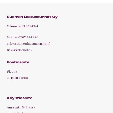
Suomen Laatuasunnot Oy
Y-tunnus: 2135943-4
Vaihde
0207 344 890
info@suomenlaatuasunnot.fi
Rekisteriseloste »
Postiosoite
PL 908
201010 Turku
Käyntiosoite
Aurakatu 5 (3. krs)