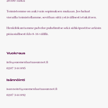
20100 Turku
Toimistomme on auki vain sopimuksen mukaan. Jos haluat
vierailla toimistollamme, sovithan siitä ystävällisesti etukäteen.
Henkilökuntamme palvelee puhelimitse sekä sähköpostitse arkisin
pääasiallisesti klo 8-16 välillä.
Vuokraus
info@suomenlaatuasunnot.fi
0207 344 895
Isännöinti
isannointi@suomenlaatuasunnot.fi
0207 344 892