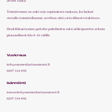
20100 Turku
Toimistomme on auki vain sopimuksen mukaan. Jos haluat
vierailla toimistollamme, sovithan siitä ystävällisesti etukäteen.
Henkilökuntamme palvelee puhelimitse sekä sähköpostitse arkisin
pääasiallisesti klo 8-16 välillä.
Vuokraus
info@suomenlaatuasunnot.fi
0207 344 895
Isännöinti
isannointi@suomenlaatuasunnot.fi
0207 344 892