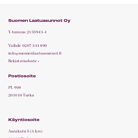
Suomen Laatuasunnot Oy
Y-tunnus: 2135943-4
Vaihde
0207 344 890
info@suomenlaatuasunnot.fi
Rekisteriseloste »
Postiosoite
PL 908
201010 Turku
Käyntiosoite
Aurakatu 5 (3. krs)