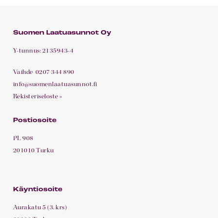
Suomen Laatuasunnot Oy
Y-tunnus: 2135943-4
Vaihde
0207 344 890
info@suomenlaatuasunnot.fi
Rekisteriseloste »
Postiosoite
PL 908
201010 Turku
Käyntiosoite
Aurakatu 5 (3. krs)