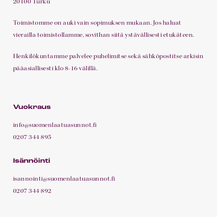
20100 Turku
Toimistomme on auki vain sopimuksen mukaan. Jos haluat
vierailla toimistollamme, sovithan siitä ystävällisesti etukäteen.
Henkilökuntamme palvelee puhelimitse sekä sähköpostitse arkisin
pääasiallisesti klo 8-16 välillä.
Vuokraus
info@suomenlaatuasunnot.fi
0207 344 895
Isännöinti
isannointi@suomenlaatuasunnot.fi
0207 344 892