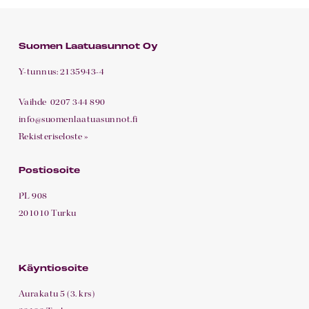
Suomen Laatuasunnot Oy
Y-tunnus: 2135943-4
Vaihde
0207 344 890
info@suomenlaatuasunnot.fi
Rekisteriseloste »
Postiosoite
PL 908
201010 Turku
Käyntiosoite
Aurakatu 5 (3. krs)