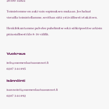
20100 Turku
Toimistomme on auki vain sopimuksen mukaan. Jos haluat
vierailla toimistollamme, sovithan siitä ystävällisesti etukäteen.
Henkilökuntamme palvelee puhelimitse sekä sähköpostitse arkisin
pääasiallisesti klo 8-16 välillä.
Vuokraus
info@suomenlaatuasunnot.fi
0207 344 895
Isännöinti
isannointi@suomenlaatuasunnot.fi
0207 344 892