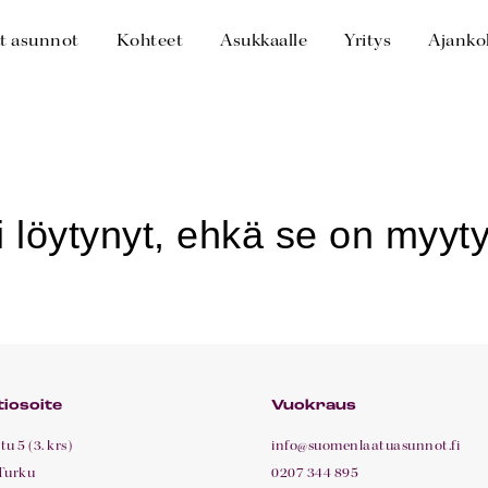
t asunnot
Kohteet
Asukkaalle
Yritys
Ajanko
iosoite
Vuokraus
u 5 (3. krs)
info@suomenlaatuasunnot.fi
Turku
0207 344 895