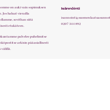
tomme on auki vain sopimuksen
Isännöinti
 Jos haluat vierailla
isannointi@suomenlaatuasunnot.
ollamme, sovithan siitä
0207 344 892
lisesti etukäteen.
ökuntamme palvelee puhelimitse
hköpostitse arkisin pääasiallisesti
 välillä.