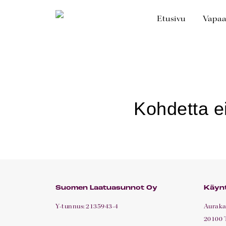
Skip
to
Etusivu
Vapaa
main
content
Suomen Laatuasunnot Oy
Käynt
Y-tunnus: 2135943-4
Aurakat
20100 