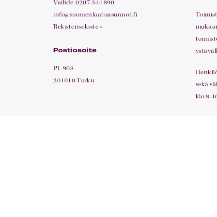
Vaihde
0207 344 890
info@suomenlaatuasunnot.fi
Toimis
Rekisteriseloste »
mukaan.
toimist
ystäväl
Postiosoite
PL 908
Henkil
201010 Turku
sekä sä
klo 8-16