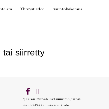
htaista
Yhteystiedot
Asuntohakemus
*) Telian 0207-alkuiset numerot (hinnat
sis. alv 24%): kiinteästä verkosta