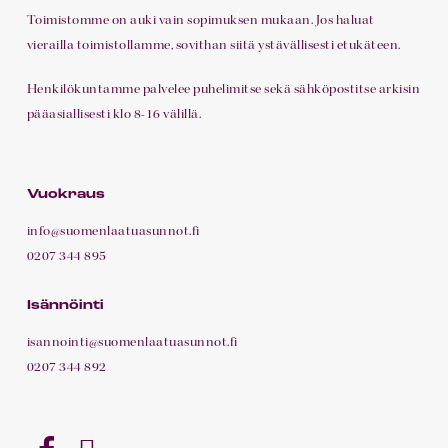
Toimistomme on auki vain sopimuksen mukaan. Jos haluat
vierailla toimistollamme, sovithan siitä ystävällisesti etukäteen.
Henkilökuntamme palvelee puhelimitse sekä sähköpostitse arkisin
pääasiallisesti klo 8-16 välillä.
Vuokraus
info@suomenlaatuasunnot.fi
0207 344 895
Isännöinti
isannointi@suomenlaatuasunnot.fi
0207 344 892