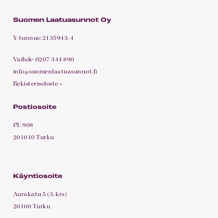
Suomen Laatuasunnot Oy
Y-tunnus: 2135943-4
Vaihde
0207 344 890
info@suomenlaatuasunnot.fi
Rekisteriseloste »
Postiosoite
PL 908
201010 Turku
Käyntiosoite
Aurakatu 5 (3. krs)
20100 Turku