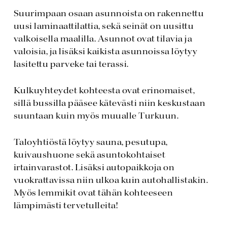
Suurimpaan osaan asunnoista on rakennettu
uusi laminaattilattia, sekä seinät on uusittu
valkoisella maalilla. Asunnot ovat tilavia ja
valoisia, ja lisäksi kaikista asunnoissa löytyy
lasitettu parveke tai terassi.
Kulkuyhteydet kohteesta ovat erinomaiset,
sillä bussilla pääsee kätevästi niin keskustaan
suuntaan kuin myös muualle Turkuun.
Taloyhtiöstä löytyy sauna, pesutupa,
kuivaushuone sekä asuntokohtaiset
irtainvarastot. Lisäksi autopaikkoja on
vuokrattavissa niin ulkoa kuin autohallistakin.
Myös lemmikit ovat tähän kohteeseen
lämpimästi tervetulleita!