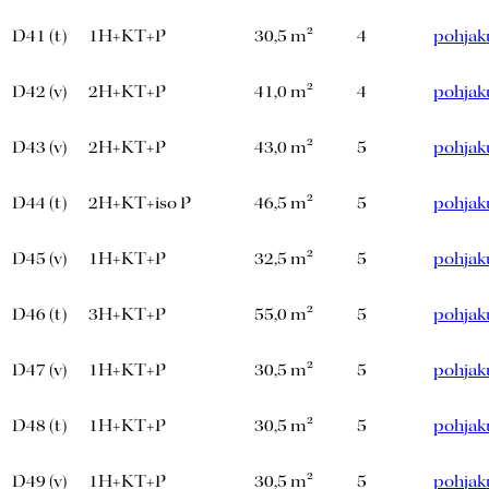
D41 (t)
1H+KT+P
30,5 m²
4
pohjak
D42 (v)
2H+KT+P
41,0 m²
4
pohjak
D43 (v)
2H+KT+P
43,0 m²
5
pohjak
D44 (t)
2H+KT+iso P
46,5 m²
5
pohjak
D45 (v)
1H+KT+P
32,5 m²
5
pohjak
D46 (t)
3H+KT+P
55,0 m²
5
pohjak
D47 (v)
1H+KT+P
30,5 m²
5
pohjak
D48 (t)
1H+KT+P
30,5 m²
5
pohjak
D49 (v)
1H+KT+P
30,5 m²
5
pohjak