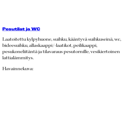
Pesutilat ja WC
Laatoitettu kylpyhuone, suihku, kääntyvä suihkuseinä, wc,
bideesuihku, allaskaappi/-laatikot, peilikaappi,
pesukoneliitäntä ja tilavaraus pesutornille, vesikiertoinen
lattialämmitys.
Havainnekuva: