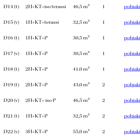
D14 (t)
2H+KT+iso terassi
46,5 m²
1
pohjak
D15 (v)
1H+KT+terassi
32,5 m²
1
pohjak
D16 (t)
1H+KT+P
30,5 m²
1
pohjak
D17 (v)
1H+KT+P
30,5 m²
1
pohjak
D18 (t)
2H+KT+P
41,0 m²
1
pohjak
D19 (t)
2H+KT+P
43,0 m²
2
pohjak
D20 (v)
2H+KT+ iso P
46,5 m²
2
pohjak
D21 (t)
1H+KT+P
32,5 m²
2
pohjak
D22 (v)
3H+KT+P
55,0 m²
2
pohjak