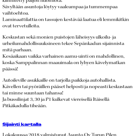
kiinnitetty paljon huomiota.
Sävyltään asuntoja löytyy vaaleampaa ja tummempaa
vaihtoehtoa.
Laminaattilattia on tassujen kestävää laatua eli lemmikitkin
ovat tervetulleita.
Keskustan sekä monien puistojen läheisyys ulkoilu- ja
urheilumahdollisuuksineen tekee Sepänkadun sijainnista
mitä parhaan.
Kesäaikaan vaikka varhainen aamu-uinti on mahdollinen,
koska Samppalinnan maauimala on lyhyen kävelymatkan
päässä!
Autoileville asukkaille on tarjolla paikkoja autohallista.
Kävellen tai pyöräillen pääset helposti ja nopeasti keskustaan
tai minne suuntaan tahansa!
Ja bussilinjat 3, 30 ja P1 kulkevat viereisellä Itäisellä
Pitkäkadulla tiheään.
Sijainti kartalla
Lokakuussa 2018 valmistunut Asunto Oy Turun Pilen