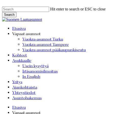
Skip
Hit enter to search or ESC to close
to
Search
main
Close
Search
content
Menu
Etusivu
Vapaat asunnot
Vuokra-asunnot Turku
Vuokra-asunnot Tampere
Vuokra-asunnot pääkaupunkiseutu
Kohteet
Asukkaalle
Usein kysyttyä
Irtisanomisilmoitus
In English
Yritys
Ajankohtaista
Yhteystiedot
Asuntohakemus
Etusivu
Vapaat asunnot