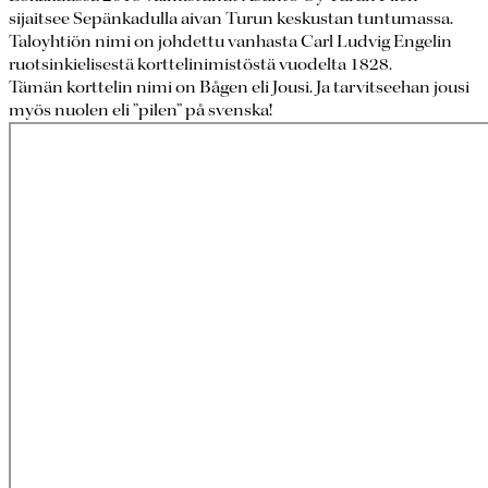
sijaitsee Sepänkadulla aivan Turun keskustan tuntumassa.
Taloyhtiön nimi on johdettu vanhasta Carl Ludvig Engelin
ruotsinkielisestä korttelinimistöstä vuodelta 1828.
Tämän korttelin nimi on Bågen eli Jousi. Ja tarvitseehan jousi
myös nuolen eli ”pilen” på svenska!