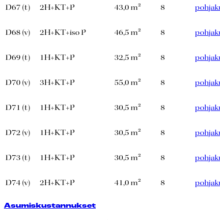
D67 (t)
2H+KT+P
43,0 m²
8
pohjak
D68 (v)
2H+KT+iso P
46,5 m²
8
pohjak
D69 (t)
1H+KT+P
32,5 m²
8
pohjak
D70 (v)
3H+KT+P
55,0 m²
8
pohjak
D71 (t)
1H+KT+P
30,5 m²
8
pohjak
D72 (v)
1H+KT+P
30,5 m²
8
pohjak
D73 (t)
1H+KT+P
30,5 m²
8
pohjak
D74 (v)
2H+KT+P
41,0 m²
8
pohjak
Asumiskustannukset