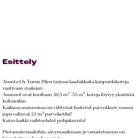
Esittely
Asunto Oy Turun Pilen tarjoaa laadukkaita kaupunkikoteja
vaativaan makuun.
Asunnot ovat kooltaan 30,5 m² -55 m², koteja löytyy yksiöistä
kolmioihin.
Kaikissa asunnoissa on viihtyisät lasitetut parvekkeet, osassa
jopa valtavat 21 m² parveketilat!
Katso kaikki vaihtoehdot pohjakuvista!
Pintamateriaaleihin, sävymaailmaan ja varustetasoon on