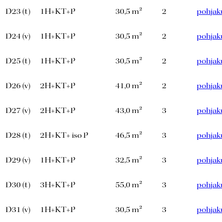
D23 (t)
1H+KT+P
30,5 m²
2
pohjak
D24 (v)
1H+KT+P
30,5 m²
2
pohjak
D25 (t)
1H+KT+P
30,5 m²
2
pohjak
D26 (v)
2H+KT+P
41,0 m²
2
pohjak
D27 (v)
2H+KT+P
43,0 m²
3
pohjak
D28 (t)
2H+KT+ iso P
46,5 m²
3
pohjak
D29 (v)
1H+KT+P
32,5 m²
3
pohjak
D30 (t)
3H+KT+P
55,0 m²
3
pohjak
D31 (v)
1H+KT+P
30,5 m²
3
pohjak