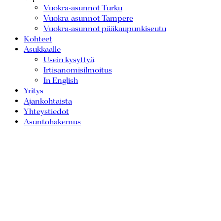
Vuokra-asunnot Turku
Vuokra-asunnot Tampere
Vuokra-asunnot pääkaupunkiseutu
Kohteet
Asukkaalle
Usein kysyttyä
Irtisanomisilmoitus
In English
Yritys
Ajankohtaista
Yhteystiedot
Asuntohakemus
Asunto Oy