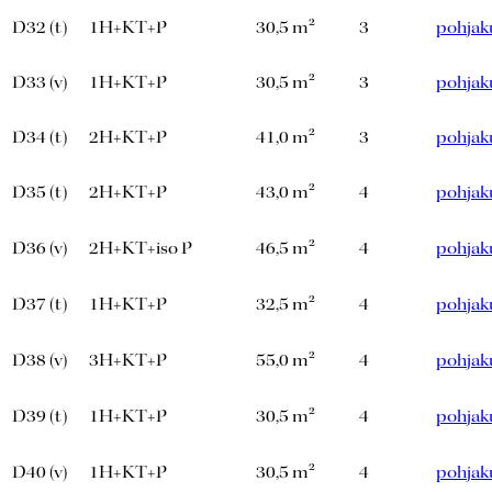
D32 (t)
1H+KT+P
30,5 m²
3
pohjak
D33 (v)
1H+KT+P
30,5 m²
3
pohjak
D34 (t)
2H+KT+P
41,0 m²
3
pohjak
D35 (t)
2H+KT+P
43,0 m²
4
pohjak
D36 (v)
2H+KT+iso P
46,5 m²
4
pohjak
D37 (t)
1H+KT+P
32,5 m²
4
pohjak
D38 (v)
3H+KT+P
55,0 m²
4
pohjak
D39 (t)
1H+KT+P
30,5 m²
4
pohjak
D40 (v)
1H+KT+P
30,5 m²
4
pohjak