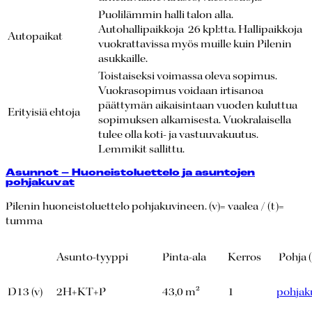
Puolilämmin halli talon alla.
Autohallipaikkoja 26 kpl:tta. Hallipaikkoja
Autopaikat
vuokrattavissa myös muille kuin Pilenin
asukkaille.
Toistaiseksi voimassa oleva sopimus.
Vuokrasopimus voidaan irtisanoa
päättymän aikaisintaan vuoden kuluttua
Erityisiä ehtoja
sopimuksen alkamisesta. Vuokralaisella
tulee olla koti- ja vastuuvakuutus.
Lemmikit sallittu.
Asunnot – Huoneistoluettelo ja asuntojen
pohjakuvat
Pilenin huoneistoluettelo pohjakuvineen. (v)= vaalea / (t)=
tumma
Asunto-tyyppi
Pinta-ala
Kerros
Pohja 
D13 (v)
2H+KT+P
43,0 m²
1
pohjak