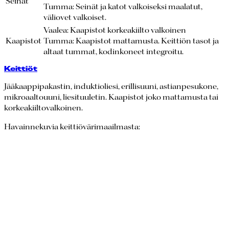
Seinät
Tumma: Seinät ja katot valkoiseksi maalatut,
väliovet valkoiset.
Vaalea: Kaapistot korkeakiilto valkoinen
Kaapistot
Tumma: Kaapistot mattamusta. Keittiön tasot ja
altaat tummat, kodinkoneet integroitu.
Keittiöt
Jääkaappipakastin, induktioliesi, erillisuuni, astianpesukone,
mikroaaltouuni, liesituuletin. Kaapistot joko mattamusta tai
korkeakiiltovalkoinen.
Havainnekuvia keittiövärimaailmasta: