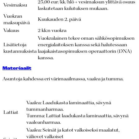
25,00 eur/kk/hlö + vesimaksun ylittävä osuus
Vesimaksu
laskutetaan kulutuksen mukaan.
Vuokran
Kuukauden 2. päivä
maksupäivä
Vakuus
2 kk:n vuokra
Vuokralainen tekee oman sähkösopimuksen
Lisätietoja
energialaitoksen kanssa sekä halutessaan
kustannuksista
laajakaistasopimuksen operaattorin (DNA)
kanssa.
Materiaalit
Asuntoja kahdessa eri värimaailmassa, vaalea ja tumma.
Vaalea: Laadukasta laminaattia, sävynä
tummanharmaa.
Lattiat
Tumma: Lattiat laadukasta laminaattia, sävynä
vaaleanharmaa.
Vaalea: Seinät ja katot valkoiseksi maalatut,
väliovet valkoiset