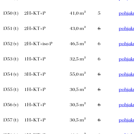
D50 (t)
2H+KT+P
41,0 m²
5
pohjak
D51 (t)
2H+KT+P
43,0 m²
6
pohjak
D52 (v)
2H+KT+iso P
46,5 m²
6
pohjak
D53 (t)
1H+KT+P
32,5 m²
6
pohjak
D54 (v)
3H+KT+P
55,0 m²
6
pohjak
D55 (t)
1H+KT+P
30,5 m²
6
pohjak
D56 (v)
1H+KT+P
30,5 m²
6
pohjak
D57 (t)
1H+KT+P
30,5 m²
6
pohjak