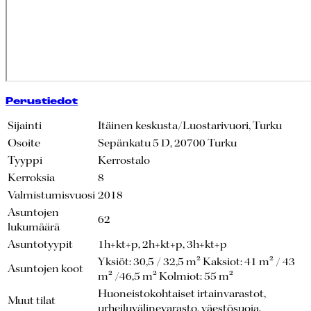
Perustiedot
Sijainti
Itäinen keskusta/Luostarivuori, Turku
Osoite
Sepänkatu 5 D, 20700 Turku
Tyyppi
Kerrostalo
Kerroksia
8
Valmistumisvuosi
2018
Asuntojen
62
lukumäärä
Asuntotyypit
1h+kt+p, 2h+kt+p, 3h+kt+p
Yksiöt: 30,5 / 32,5 m² Kaksiot: 41 m² / 43
Asuntojen koot
m² /46,5 m² Kolmiot: 55 m²
Huoneistokohtaiset irtainvarastot,
Muut tilat
urheiluvälinevarasto, väestösuoja.