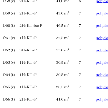
D58 (v)
2H+KT+P
41,0 m²
6
pohjak
D59 (v)
2H+KT+P
43,0 m²
7
pohjak
D60 (t)
2H+KT+iso P
46,5 m²
7
pohjak
D61 (v)
1H+KT+P
32,5 m²
7
pohjak
D62 (t)
3H+KT+P
55,0 m²
7
pohjak
D63 (v)
1H+KT+P
30,5 m²
7
pohjak
D64 (t)
1H+KT+P
30,5 m²
7
pohjak
D65 (v)
1H+KT+P
30,5 m²
7
pohjak
D66 (t)
2H+KT+P
41,0 m²
7
pohjak