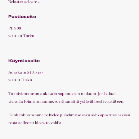
Rekisteriseloste »
As
2H+KT
38,5
2
Pohjakuva
Postiosoite
41
m²
PL 908
201010 Turku
As
2H+KT
48,5
3
Pohjakuva
42
m²
Käyntiosoite
Aurakatu 5 (3. krs)
20100 Turku
As
2H+KT+S+VH
56,0
3
Pohjakuva
43
m²
Toimistomme on auki vain sopimuksen mukaan. Jos haluat
vierailla toimistollamme, sovithan siitä ystävällisesti etukäteen.
As
3H+KT+S+VH+WC
77,5
3
Pohjakuva
Henkilökuntamme palvelee puhelimitse sekä sähköpostitse arkisin
44
m²
pääasiallisesti klo 8-16 välillä.