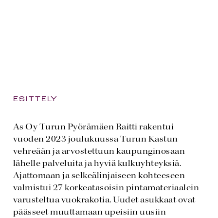
ESITTELY
As Oy Turun Pyörämäen Raitti rakentui
vuoden 2023 joulukuussa Turun Kastun
vehreään ja arvostettuun kaupunginosaan
lähelle palveluita ja hyviä kulkuyhteyksiä.
Ajattomaan ja selkeälinjaiseen kohteeseen
valmistui 27 korkeatasoisin pintamateriaalein
varusteltua vuokrakotia. Uudet asukkaat ovat
päässeet muuttamaan upeisiin uusiin