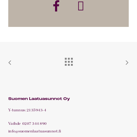
As
2H+KT+S
47,0
2
Pohjakuva
37
m²
As
1H+KT
31,0
2
Pohjakuva
38
m²
As
3H+KT+S+VH+WC
89,0
2
Pohjakuva
39
m²
Suomen Laatuasunnot Oy
Y-tunnus: 2135943-4
As
3H+KT+S
70,0
2
Pohjakuva
Vaihde
0207 344 890
40
m²
info@suomenlaatuasunnot.fi