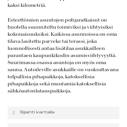
kaksi kilometriä.
Esteettömien asuntojen pohjaratkaisut on
huolella suunniteltu toimiviksi ja viihtyisiksi
kokonaisuuksiksi. Kaikissa asunnoissa on oma
tilava lasitettu parveke tai terassi, joka
luonnollisesti antaa lisätilaa asukkailleen
parantaen kaupunkikodin asumisviihtyvyyttä.
Suurimassa osassa asuntoja on myös oma
sauna. Autoileville asukkaille on vuokrattavana
tolpallisia pihapaikkoja, katoksellisia
pihapaikkoja sekä muutamia katoksellisia
sähköautonlatauspaikkoja.
Sijainti kartalla