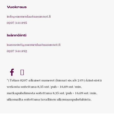
As
2H+KT+S
47,5
3
Pohjakuva
Vuokraus
45
m²
info@suomenlaatuasunnot.fi
0207 344 895
As
1H+KT
47,5
3
Pohjakuva
Isännöinti
46
m²
isannointi@suomenlaatuasunnot.fi
0207 344 892
As
3H+KT+S+VH+WC
89,9
3
Pohjakuva
47
m²
*) Telian 0207-alkuiset numerot (hinnat sis. alv 24%): kiinteästä
verkosta soitettuna 8,35 snt/puh + 16,69 snt/min,
As
3H+KT+S
70,0
3
Pohjakuva
matkapuhelimesta soitettuna 8,35 snt/puh + 16,69 snt/min,
48
m²
ulkomailta soitettuna tavallinen ulkomaanpuheluhinta.