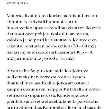
koteihinsa.
Materiaalivalintojen korkealaatuisuuteen on
kiinnitetty erityistä huomiota, ja ne
huokuvatkin upeaa skandinaavista tyylikkyyttä.
Asunnot ovat pohjaratkaisuiltaan avaria,
valoisia ja helposti kalustettavia. Kohteeseen
rakentui loistavien perhekotien (70 – 89 m2)
lisäksi myös erikokoisia kaksioita (38,5 – 56
m2) ja muutamia yksiöitä (31 m2).
Aivan vehreän puiston laidalle sijoittuva
nelikerroksinen kerrostalo on erityisen
ihanteellinen asukkaille, jotka arvostavat
kaupunkiasumisen helppoutta lähellä luontoa
vehreässä ympäristössä. Kohde sijaitsee
pientalovaltaisella alueella, lähellä päiväkotia
ja urheilukenttää. Kauppatorille on matkaa alle