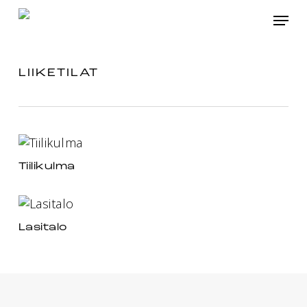
Skip
Menu
to
main
content
LIIKETILAT
Tiilikulma
Lasitalo