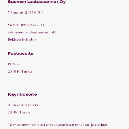
Suomen Laatuasunnot Oy
Y-tunnus: 2135943-4
Vaihde
0207 344 890
info@suomenlaatuasunnot.fi
Rekisteriseloste »
Postiosoite
PL 908
201010 Turku
Käyntiosoite
Aurakatu 5 (3. krs)
20100 Turku
Toimistomme on auki vain sopimuksen mukaan. Jos haluat