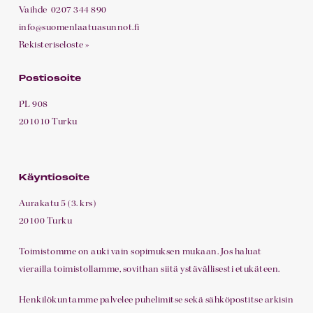
Vaihde
0207 344 890
A 24
2H+KT+P
39,5
3
pohjakuva
info@suomenlaatuasunnot.fi
m²
Rekisteriseloste »
A 25
3H+KT+P
67,5
3
pohjakuva
Postiosoite
m²
PL 908
A 26
1H+KT+P
28,0
3
pohjakuva
201010 Turku
m²
A 27
2H+KT+P
38,5
3
pohjakuva
Käyntiosoite
m²
Aurakatu 5 (3. krs)
A 28
2H+KT+P
37,5
4
pohjakuva
20100 Turku
m²
Toimistomme on auki vain sopimuksen mukaan. Jos haluat
A 29
1H+KT+P
29,5
4
pohjakuva
vierailla toimistollamme, sovithan siitä ystävällisesti etukäteen.
m²
Henkilökuntamme palvelee puhelimitse sekä sähköpostitse arkisin