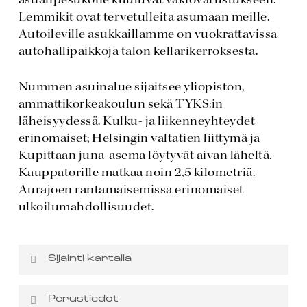
Lemmikit ovat tervetulleita asumaan meille.
Autoileville asukkaillamme on vuokrattavissa
autohallipaikkoja talon kellarikerroksesta.
Nummen asuinalue sijaitsee yliopiston,
ammattikorkeakoulun sekä TYKS:in
läheisyydessä. Kulku- ja liikenneyhteydet
erinomaiset; Helsingin valtatien liittymä ja
Kupittaan juna-asema löytyvät aivan läheltä.
Kauppatorille matkaa noin 2,5 kilometriä.
Aurajoen rantamaisemissa erinomaiset
ulkoilumahdollisuudet.
Sijainti kartalla
Asunto Oy Turun Suntionportti niminen
Perustiedot
kohteemme sijaitsee osoitteessa Suntiontie