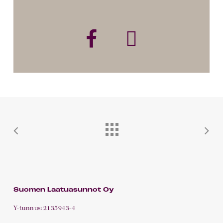
m²
A 18
2H+KT+P
38,5
2
pohjakuva
m²
A 19
2H+KT+P
37,5
3
pohjakuva
m²
A 20
1H+KT+P
29,5
3
pohjakuva
m²
A 21
4H+KT+P
78,5
3
pohjakuva
m²
A 22
2H+KT+P
35,5
3
pohjakuva
m²
Suomen Laatuasunnot Oy
A 23
2H+KT+P
35,5
3
pohjakuva
Y-tunnus: 2135943-4
m²