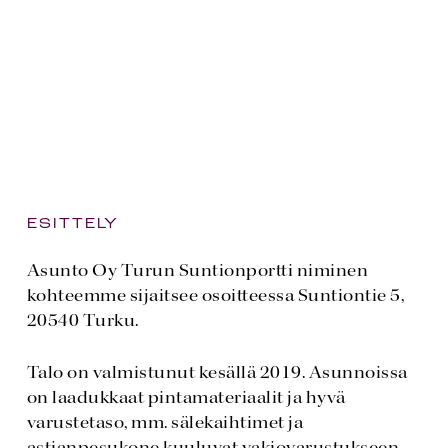
ESITTELY
Asunto Oy Turun Suntionportti niminen
kohteemme sijaitsee osoitteessa Suntiontie 5,
20540 Turku.
Talo on valmistunut kesällä 2019. Asunnoissa
on laadukkaat pintamateriaalit ja hyvä
varustetaso, mm. sälekaihtimet ja
astianpesukone kuuluvat vakiovarustukseen.