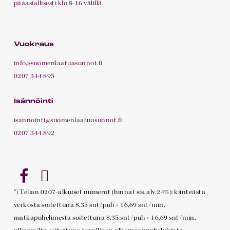
A 30
4H+KT+P
78,0
4
pohjakuva
pääasiallisesti klo 8-16 välillä.
m²
A 31
2H+KT+P
35,5
4
pohjakuva
Vuokraus
m²
info@suomenlaatuasunnot.fi
A 32
2H+KT+P
35,5
4
pohjakuva
0207 344 895
m²
Isännöinti
A 33
2H+KT+P
39,5
4
pohjakuva
isannointi@suomenlaatuasunnot.fi
m²
0207 344 892
A 34
3H+KT+P
67,0
4
pohjakuva
m²
A 35
1H+KT+P
27,5
4
pohjakuva
*) Telian 0207-alkuiset numerot (hinnat sis. alv 24%): kiinteästä
m²
verkosta soitettuna 8,35 snt/puh + 16,69 snt/min,
matkapuhelimesta soitettuna 8,35 snt/puh + 16,69 snt/min,
A 36
2H+KT+P
38,5
4
pohjakuva