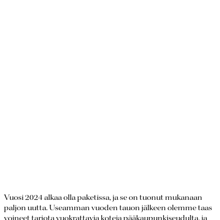
Vuosi 2024 alkaa olla paketissa, ja se on tuonut mukanaan
paljon uutta. Useamman vuoden tauon jälkeen olemme taas
voineet tarjota vuokrattavia koteja pääkaupunkiseudulta, ja