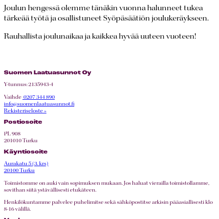
Joulun hengessä olemme tänäkin vuonna halunneet tukea
tärkeää työtä ja osallistuneet Syöpäsäätiön joulukeräykseen.
Rauhallista joulunaikaa ja kaikkea hyvää uuteen vuoteen!
Suomen Laatuasunnot Oy
Y-tunnus: 2135943-4
Vaihde
0207 344 890
info@suomenlaatuasunnot.fi
Rekisteriseloste »
Postiosoite
PL 908
201010 Turku
Käyntiosoite
Aurakatu 5 (3. krs)
20100 Turku
Toimistomme on auki vain sopimuksen mukaan. Jos haluat vierailla toimistollamme,
sovithan siitä ystävällisesti etukäteen.
Henkilökuntamme palvelee puhelimitse sekä sähköpostitse arkisin pääasiallisesti klo
8-16 välillä.