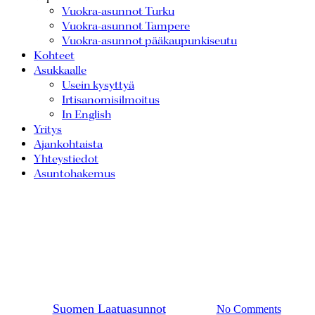
Vuokra-asunnot Turku
Vuokra-asunnot Tampere
Vuokra-asunnot pääkaupunkiseutu
Kohteet
Asukkaalle
Usein kysyttyä
Irtisanomisilmoitus
In English
Yritys
Ajankohtaista
Yhteystiedot
Asuntohakemus
Vuosi 2024 – Uusia
kohteita ja lämpimiä
kohtaamisia
By
Suomen Laatuasunnot
16.12.2024
No Comments