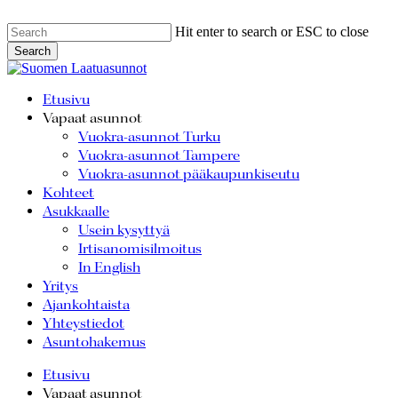
Skip
Hit enter to search or ESC to close
to
Search
main
Close
Search
content
Menu
Etusivu
Vapaat asunnot
Vuokra-asunnot Turku
Vuokra-asunnot Tampere
Vuokra-asunnot pääkaupunkiseutu
Kohteet
Asukkaalle
Usein kysyttyä
Irtisanomisilmoitus
In English
Yritys
Ajankohtaista
Yhteystiedot
Asuntohakemus
Etusivu
Vapaat asunnot