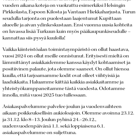
vuoden aikana koteja on vuokrattu esimerkiksi Helsingin
Pirkkolasta, Espoon Kilosta ja Vantaan Hiekkaharjusta. Turun
seudulla tarjonta on puolestaan laajentunut Kupittaan
alueelle ja aivan ydinkeskustaan. Ensi vuonna uusia kohteita
on luvassa lisää Turkuun kuin myös pääkaupunkiseudulle –
kannattaa siis pysyä kuulolla!
Vaikka kiinteistöalan toimintaympäristö on ollut haastava,
vuosi 2024 on ollut meille onnistunut. Erityisesti mieltä on
lämmittänyt asiakkaidemme kanssa käydyt kohtaamiset ja
positiivinen palaute, jota olemme saaneet. On ollut hienoa
kuulla, että tarjoamamme kodit ovat olleet viihtyisiä ja
laadukkaita. Haluamme kiittää kaikkia asiakkaitamme ja
yhteistyökumppaneitamme tästä vuodesta. Odotamme
innolla, mitä vuosi 2025 tuo tullessaan.
Asiakaspalvelumme palvelee joulun ja vuodenvaihteen
aikaan poikkeuksellisin aukioloajoin. Olemme avoinna 23.12.
ja 31.12. klo 8–13. Joulun pyhinä 24.–26.12.,
uudenvuodenpäivänä 1.1. sekä loppiaisena 6.1.
asiakaspalvelumme on suljettuna.