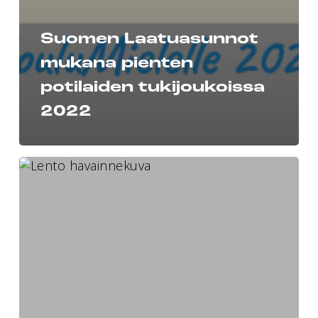
Suomen Laatuasunnot
mukana pienten
potilaiden tukijoukoissa
2022
Tampereen
Lento
–
valmistuu
talvella
2020