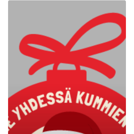
Suomen
Laatuasunnot
mukana
pienten
potilaiden
tukijoukoissa
2022