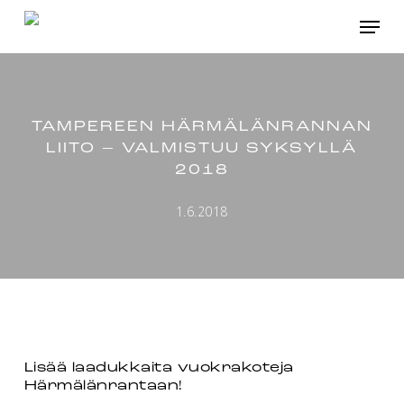
Skip
Menu
to
main
content
TAMPEREEN HÄRMÄLÄNRANNAN
LIITO – VALMISTUU SYKSYLLÄ
2018
1.6.2018
Lisää laadukkaita vuokrakoteja
Härmälänrantaan!