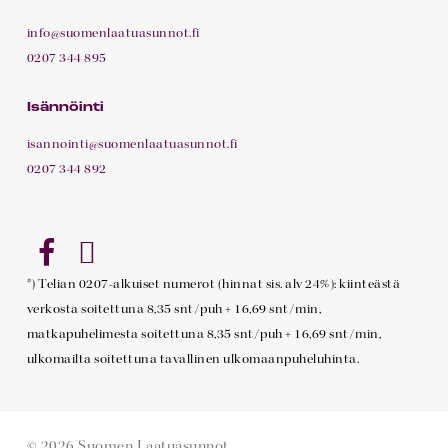
info@suomenlaatuasunnot.fi
0207 344 895
Isännöinti
isannointi@suomenlaatuasunnot.fi
0207 344 892
*) Telian 0207-alkuiset numerot (hinnat sis. alv 24%): kiinteästä
verkosta soitettuna 8,35 snt/puh + 16,69 snt/min,
matkapuhelimesta soitettuna 8,35 snt/puh + 16,69 snt/min,
ulkomailta soitettuna tavallinen ulkomaanpuheluhinta.
© 2026 Suomen Laatuasunnot.