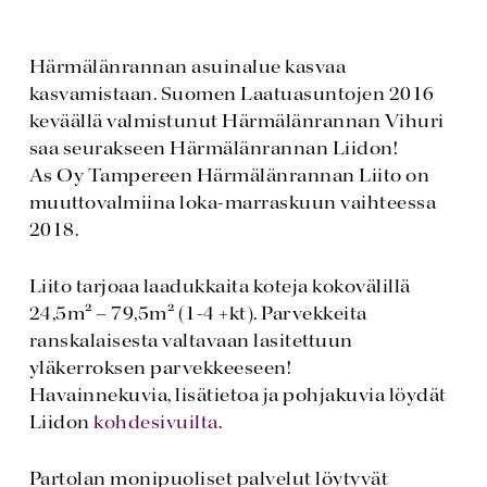
Härmälänrannan asuinalue kasvaa
kasvamistaan. Suomen Laatuasuntojen 2016
keväällä valmistunut Härmälänrannan Vihuri
saa seurakseen Härmälänrannan Liidon!
As Oy Tampereen Härmälänrannan Liito on
muuttovalmiina loka-marraskuun vaihteessa
2018.
Liito tarjoaa laadukkaita koteja kokovälillä
24,5m² – 79,5m² (1-4 +kt). Parvekkeita
ranskalaisesta valtavaan lasitettuun
yläkerroksen parvekkeeseen!
Havainnekuvia, lisätietoa ja pohjakuvia löydät
Liidon
kohdesivuilta
.
Partolan monipuoliset palvelut löytyvät