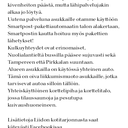
kivenheiton päästä, mutta lähipalvelujakin
alkaa jo löytyä.
Uutena palveluna asukkaille otamme käyttöön
Smartpost-pakettiautomaatin talon alakertaan,
Smartpostin kautta hoituu myös pakettien
lähetykset!
Kulkuyhteydet ovat erinomaiset,
Nuolialantieltä bussilla pääsee sujuvasti sekä
Tampereen että Pirkkalan suuntaan.
Alueen asukkailla on käytössä yhteinen auto.
Tämä on oiva liikkumismuoto asukkaille, jotka
tarvisevat autoa silloin tällöin.
Yhteiskäyttöinen korttelipiha ja korttelitalo,
jossa tilaussaunoja ja pesutupa
kuivaushuoneineen.
Lisätietoja Liidon kotitarjonnasta saat
kätevästi Facebookissa