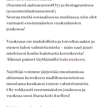
(SuomenLaatuasunnotOy) ja Instagramissa
(@suomenlaatuasunnot).
Seuraa meitä sosiaalisessa mediassa, niin olet
varmasti ensimmäisten vuokralaisten
joukossa!
Vuokraus on mahdollista ja toivottavaakin jo
ennen talon valmistumista – näin saat juuri
mieleisesi kodin halutusta kerroksesta!
Alkuun pääset täyttämällä
hakemuksen
.
Näyttöjä voimme järjestää muutamissa
alimman kerroksen mallihuoneistoissa
muutama kuukausi ennen valmistumista.
Ole rohkeasti ensimmäisten joukossa ja
vuokraa uusi ihana koti itsellesi!